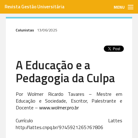
Revista Gestão Universitária
MENU
gestaouniversitaria.com.br
Colunistas
13/06/2025
ISSN: 1984-3097
A Educação e a
Envie seu artigo
Pedagogia da Culpa
Assinar
Por Wolmer Ricardo Tavares – Mestre em
Educação e Sociedade, Escritor, Palestrante e
Contato
Docente –
www.wolmer.pro.br
Currículo Lattes
http://lattes.cnpq.br/9745921265767806