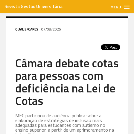
Revista Gestão Universitária
MENU
gestaouniversitaria.com.br
QUALIS/CAPES
07/08/2025
ISSN: 1984-3097
Câmara debate cotas
Envie seu artigo
para pessoas com
Assinar
deficiência na Lei de
Cotas
Contato
MEC participou de audiência pública sobre a
elaboração de estratégias de inclusão mais
adequadas para estudantes com autismo no
ensino superior, a partir de um aprimoramento na