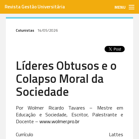
Revista Gestão Universitária
MENU
gestaouniversitaria.com.br
Colunistas
14/05/2026
ISSN: 1984-3097
Líderes Obtusos e o
Envie seu artigo
Colapso Moral da
Assinar
Sociedade
Contato
Por Wolmer Ricardo Tavares – Mestre em
Educação e Sociedade, Escritor, Palestrante e
Docente –
www.wolmer.pro.br
Currículo Lattes