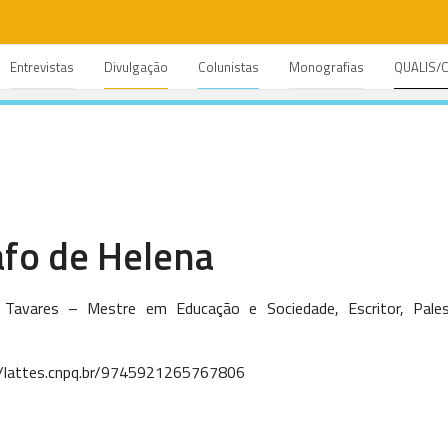
Entrevistas
Divulgação
Colunistas
Monografias
QUALIS/
fo de Helena
 Tavares – Mestre em Educação e Sociedade, Escritor, Pale
p://lattes.cnpq.br/9745921265767806