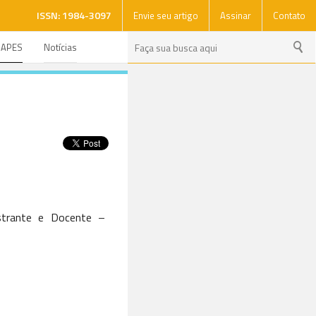
ISSN: 1984-3097
Envie seu artigo
Assinar
Contato
CAPES
Notícias
strante e Docente –