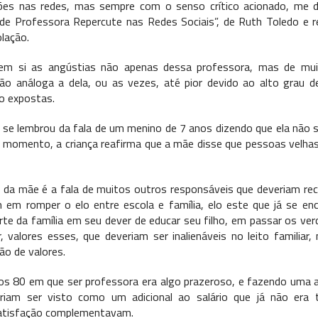
ões nas redes, mas sempre com o senso crítico acionado, me 
 de Professora Repercute nas Redes Sociais”, de Ruth Toledo e re
lação.
em si as angústias não apenas dessa professora, mas de mu
o análoga a dela, ou as vezes, até pior devido ao alto grau de
o expostas.
a se lembrou da fala de um menino de 7 anos dizendo que ela não s
o momento, a criança reafirma que a mãe disse que pessoas velhas
a da mãe é a fala de muitos outros responsáveis que deveriam rec
em romper o elo entre escola e família, elo este que já se enco
te da família em seu dever de educar seu filho, em passar os ve
r, valores esses, que deveriam ser inalienáveis no leito familia
ão de valores.
os 80 em que ser professora era algo prazeroso, e fazendo uma an
riam ser visto como um adicional ao salário que já não er
satisfação complementavam.