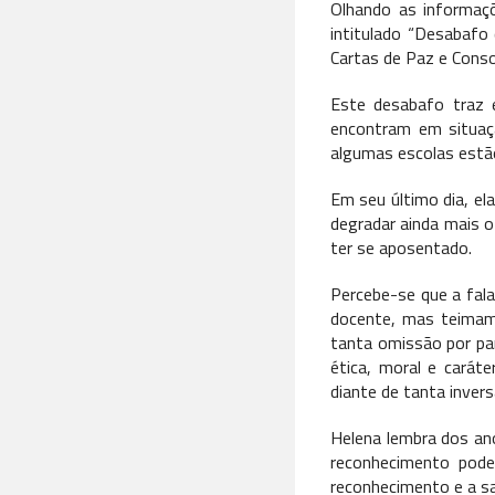
Olhando as informaç
intitulado “Desabafo
Cartas de Paz e Conso
Este desabafo traz 
encontram em situaçã
algumas escolas estã
Em seu último dia, el
degradar ainda mais 
ter se aposentado.
Percebe-se que a fal
docente, mas teimam 
tanta omissão por par
ética, moral e caráte
diante de tanta invers
Helena lembra dos an
reconhecimento pode
reconhecimento e a 