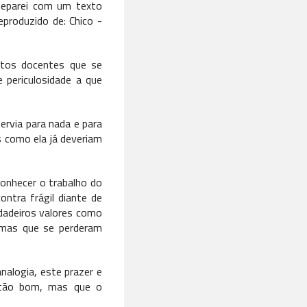
deparei com um texto
produzido de: Chico -
itos docentes que se
 periculosidade a que
ervia para nada e para
 como ela já deveriam
onhecer o trabalho do
ntra frágil diante de
rdadeiros valores como
r, mas que se perderam
alogia, este prazer e
a tão bom, mas que o