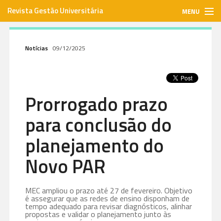
Revista Gestão Universitária
MENU
gestaouniversitaria.com.br
Notícias
09/12/2025
ISSN: 1984-3097
Prorrogado prazo
Envie seu artigo
para conclusão do
Assinar
planejamento do
Novo PAR
Contato
MEC ampliou o prazo até 27 de fevereiro. Objetivo
é assegurar que as redes de ensino disponham de
tempo adequado para revisar diagnósticos, alinhar
propostas e validar o planejamento junto às